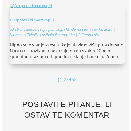
O hipnozi i hipnoterapiji
od strane
Janković dipl. psiholog, cht, nlp master
|
feb 13, 2020
|
Hipnoza | Tehnike i psihološka podrška
| 3 Comments
Hipnoza je stanje svesti u koje ulazimo više puta dnevno.
Naučna istraživanja pokazuju da na svakih 40 min.
sponatno ulazimo u hipnotičko stanje barem na 5 min.
(1)
2
3
4
5
>
POSTAVITE PITANJE ILI
OSTAVITE KOMENTAR