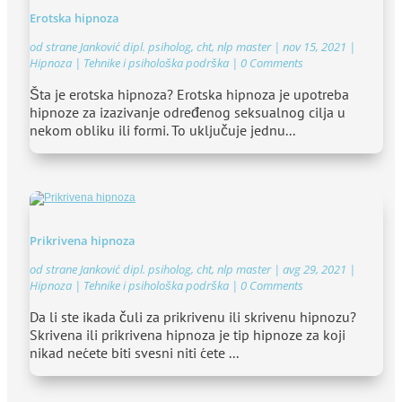
Erotska hipnoza
od strane
Janković dipl. psiholog, cht, nlp master
|
nov 15, 2021
|
Hipnoza | Tehnike i psihološka podrška
| 0 Comments
Šta je erotska hipnoza? Erotska hipnoza je upotreba
hipnoze za izazivanje određenog seksualnog cilja u
nekom obliku ili formi. To uključuje jednu...
Prikrivena hipnoza
od strane
Janković dipl. psiholog, cht, nlp master
|
avg 29, 2021
|
Hipnoza | Tehnike i psihološka podrška
| 0 Comments
Da li ste ikada čuli za prikrivenu ili skrivenu hipnozu?
Skrivena ili prikrivena hipnoza je tip hipnoze za koji
nikad nećete biti svesni niti ćete ...