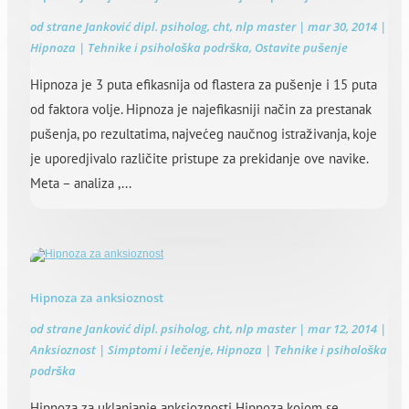
od strane
Janković dipl. psiholog, cht, nlp master
|
mar 30, 2014
|
Hipnoza | Tehnike i psihološka podrška
,
Ostavite pušenje
Hipnoza je 3 puta efikasnija od flastera za pušenje i 15 puta
od faktora volje. Hipnoza je najefikasniji način za prestanak
pušenja, po rezultatima, najvećeg naučnog istraživanja, koje
je uporedjivalo različite pristupe za prekidanje ove navike.
Meta – analiza ,...
Hipnoza za anksioznost
od strane
Janković dipl. psiholog, cht, nlp master
|
mar 12, 2014
|
Anksioznost | Simptomi i lečenje
,
Hipnoza | Tehnike i psihološka
podrška
Hipnoza za uklanjanje anksioznosti Hipnoza kojom se