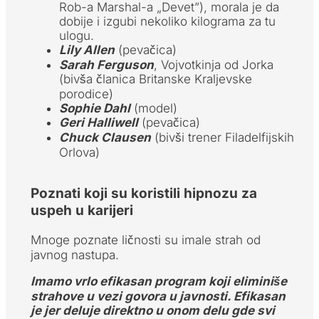
Rob-a Marshal-a „Devet”), morala je da
dobije i izgubi nekoliko kilograma za tu
ulogu.
Lily Allen
(pevačica)
Sarah Ferguson
, Vojvotkinja od Jorka
(bivša članica Britanske Kraljevske
porodice)
Sophie Dahl
(model)
Geri Halliwell
(pevačica)
Chuck Clausen
(bivši trener Filadelfijskih
Orlova)
Poznati koji su koristili hipnozu za
uspeh u karijeri
Mnoge poznate ličnosti su imale strah od
javnog nastupa.
Imamo vrlo efikasan program koji eliminiše
strahove u vezi govora u javnosti. Efikasan
je jer deluje direktno u onom delu gde svi