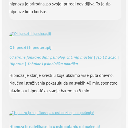
hipnoza je prirodna, po svojoj prirodi nevidljiva. To je tip
hipnoze koju koriste...
O hipnozi i hipnoterapiji
od strane
Janković dipl. psiholog, cht, nlp master
|
feb 13, 2020
|
Hipnoza | Tehnike i psihološka podrška
Hipnoza je stanje svesti u koje ulazimo više puta dnevno.
Naučna istraživanja pokazuju da na svakih 40 min. sponatno
ulazimo u hipnotičko stanje barem na 5 min.
Hipnoza je najefikasnija u oslobađanju od pušenja!