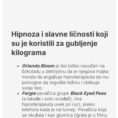
Hipnoza i slavne ličnosti koji
su je koristili za gubljenje
kilograma
Orlando Bloom
je bio toliko navučen na
čokoladu u detinjstvu da je njegova majka
morala da angažuje hipnoterapeuta da mu
pomogne da reguliše težinu i oblikuje
svoje telo.
Fergie
pevačica grupe
Black Eyed Peas
(a takođe i solo izvođač), ima
hipnoterapeuta uvek pri ruci, preko
telefona kada je na turneji. Pevačica koja
se okušala i kao glumica (igrala je u filmu