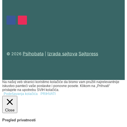
Psihobata
Izrada sajtova
Sajtpress
© 2026
|
Na našoj veb stranici koristimo kolačiće da bismo vam pružili najrelevantnije
iskustvo pamteći vaše postavke i ponovne posete. Klikom na „Prihvati“
pristajete na upotrebu SVIH kolačića.
Podešavanja kolačića
PRIHVATI
Close
Pregled privatnosti