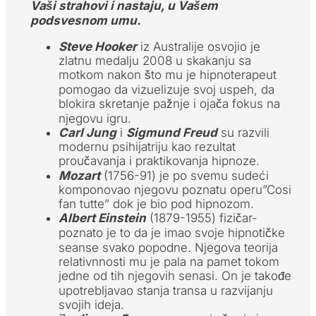
Vaši strahovi i nastaju, u Vašem
podsvesnom umu.
Steve Hooker
iz Australije osvojio je
zlatnu medalju 2008 u skakanju sa
motkom nakon što mu je hipnoterapeut
pomogao da vizuelizuje svoj uspeh, da
blokira skretanje pažnje i ojača fokus na
njegovu igru.
Carl Jung
i
Sigmund Freud
su razvili
modernu psihijatriju kao rezultat
proučavanja i praktikovanja hipnoze.
Mozart
(1756-91) je po svemu sudeći
komponovao njegovu poznatu operu”Cosi
fan tutte” dok je bio pod hipnozom.
Albert Einstein
(1879-1955) fizičar-
poznato je to da je imao svoje hipnotičke
seanse svako popodne. Njegova teorija
relativnnosti mu je pala na pamet tokom
jedne od tih njegovih senasi. On je takođe
upotrebljavao stanja transa u razvijanju
svojih ideja.