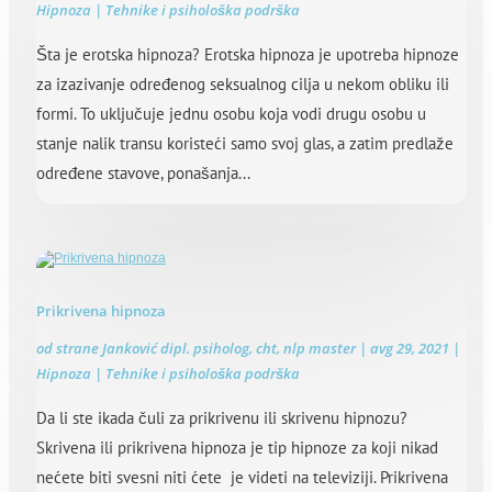
Hipnoza | Tehnike i psihološka podrška
Šta je erotska hipnoza? Erotska hipnoza je upotreba hipnoze
za izazivanje određenog seksualnog cilja u nekom obliku ili
formi. To uključuje jednu osobu koja vodi drugu osobu u
stanje nalik transu koristeći samo svoj glas, a zatim predlaže
određene stavove, ponašanja...
Prikrivena hipnoza
od strane
Janković dipl. psiholog, cht, nlp master
|
avg 29, 2021
|
Hipnoza | Tehnike i psihološka podrška
Da li ste ikada čuli za prikrivenu ili skrivenu hipnozu?
Skrivena ili prikrivena hipnoza je tip hipnoze za koji nikad
nećete biti svesni niti ćete je videti na televiziji. Prikrivena