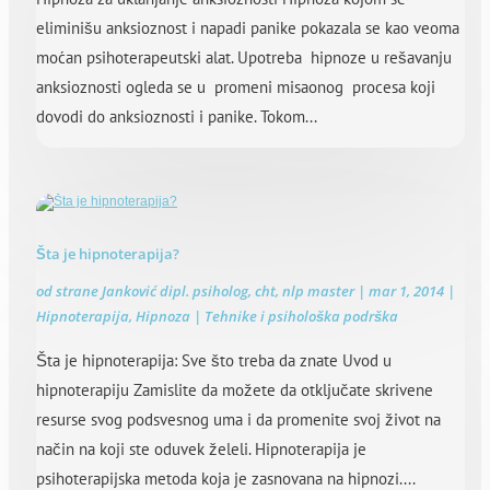
eliminišu anksioznost i napadi panike pokazala se kao veoma
moćan psihoterapeutski alat. Upotreba hipnoze u rešavanju
anksioznosti ogleda se u promeni misaonog procesa koji
dovodi do anksioznosti i panike. Tokom...
Šta je hipnoterapija?
od strane
Janković dipl. psiholog, cht, nlp master
|
mar 1, 2014
|
Hipnoterapija
,
Hipnoza | Tehnike i psihološka podrška
Šta je hipnoterapija: Sve što treba da znate Uvod u
hipnoterapiju Zamislite da možete da otključate skrivene
resurse svog podsvesnog uma i da promenite svoj život na
način na koji ste oduvek želeli. Hipnoterapija je
psihoterapijska metoda koja je zasnovana na hipnozi....