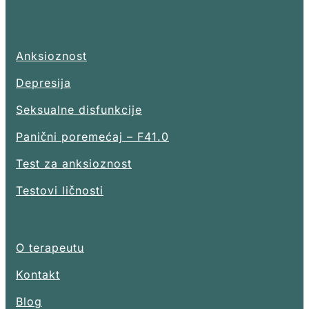
Anksioznost
Depresija
Seksualne disfunkcije
Panični poremećaj – F41.0
Test za anksioznost
Testovi ličnosti
O terapeutu
Kontakt
Blog