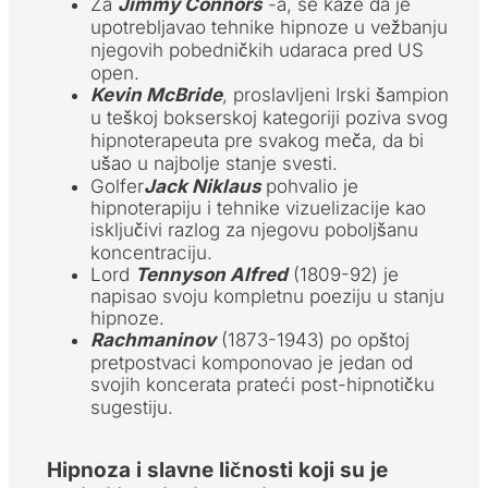
Za
Jimmy Connors
-a, se kaže da je
upotrebljavao tehnike hipnoze u vežbanju
njegovih pobedničkih udaraca pred US
open.
Kevin McBride
, proslavljeni Irski šampion
u teškoj bokserskoj kategoriji poziva svog
hipnoterapeuta pre svakog meča, da bi
ušao u najbolje stanje svesti.
Golfer
Jack Niklaus
pohvalio je
hipnoterapiju i tehnike vizuelizacije kao
isključivi razlog za njegovu poboljšanu
koncentraciju.
Lord
Tennyson Alfred
(1809-92) je
napisao svoju kompletnu poeziju u stanju
hipnoze.
Rachmaninov
(1873-1943) po opštoj
pretpostvaci komponovao je jedan od
svojih koncerata prateći post-hipnotičku
sugestiju.
Hipnoza i slavne ličnosti koji su je