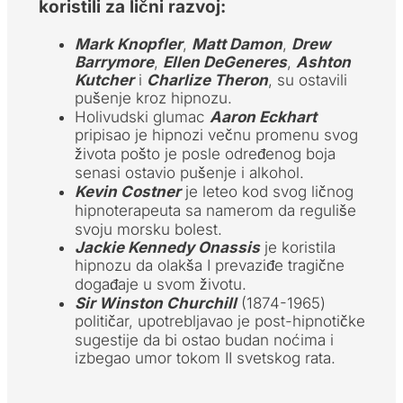
koristili za lični razvoj:
Mark Knopfler
,
Matt Damon
,
Drew
Barrymore
,
Ellen DeGeneres
,
Ashton
Kutcher
i
Charlize Theron
, su ostavili
pušenje kroz hipnozu.
Holivudski glumac
Aaron Eckhart
pripisao je hipnozi večnu promenu svog
života pošto je posle određenog boja
senasi ostavio pušenje i alkohol.
Kevin Costner
je leteo kod svog ličnog
hipnoterapeuta sa namerom da reguliše
svoju morsku bolest.
Jackie Kennedy Onassis
je koristila
hipnozu da olakša I prevaziđe tragične
događaje u svom životu.
Sir Winston Churchill
(1874-1965)
političar, upotrebljavao je post-hipnotičke
sugestije da bi ostao budan noćima i
izbegao umor tokom II svetskog rata.