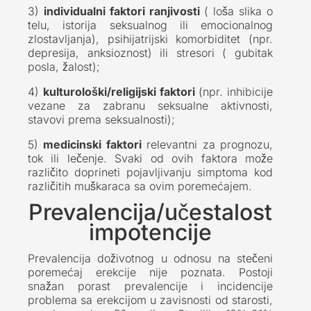
3)
individualni faktori ranjivosti
( loša slika o
telu, istorija seksualnog ili emocionalnog
zlostavljanja), psihijatrijski komorbiditet (npr.
depresija, anksioznost) ili stresori ( gubitak
posla, žalost);
4)
kulturološki/religijski faktori
(npr. inhibicije
vezane za zabranu seksualne aktivnosti,
stavovi prema seksualnosti);
5)
medicinski faktori
relevantni za prognozu,
tok ili lečenje. Svaki od ovih faktora može
različito doprineti pojavljivanju simptoma kod
različitih muškaraca sa ovim poremećajem.
Prevalencija/učestalost
impotencije
Prevalencija doživotnog u odnosu na stečeni
poremećaj erekcije nije poznata. Postoji
snažan porast prevalencije i incidencije
problema sa erekcijom u zavisnosti od starosti,