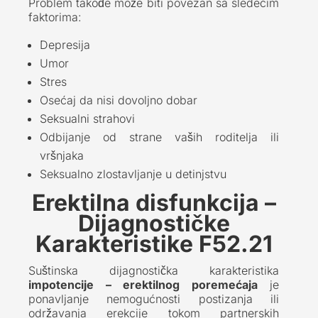
Problem takođe može biti povezan sa sledećim
faktorima:
Depresija
Umor
Stres
Osećaj da nisi dovoljno dobar
Seksualni strahovi
Odbijanje od strane vaših roditelja ili
vršnjaka
Seksualno zlostavljanje u detinjstvu
Erektilna disfunkcija –
Dijagnostičke
Karakteristike F52.21
Suštinska dijagnostička karakteristika
impotencije – erektilnog poremećaja
je
ponavljanje nemogućnosti postizanja ili
održavanja erekcije tokom partnerskih