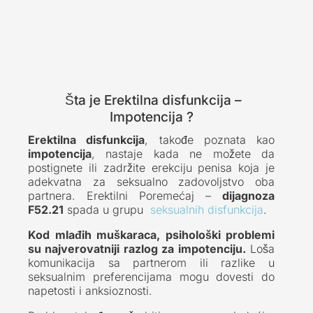
Šta je Erektilna disfunkcija –
Impotencija ?
Erektilna disfunkcija
, takođe poznata kao
impotencija
, nastaje kada ne možete da
postignete ili zadržite erekciju penisa koja je
adekvatna za seksualno zadovoljstvo oba
partnera. Erektilni Poremećaj –
dijagnoza
F52.21
spada u grupu
seksualnih disfunkcija
.
Kod mlađih muškaraca, psihološki problemi
su najverovatniji razlog za impotenciju.
Loša
komunikacija sa partnerom ili razlike u
seksualnim preferencijama mogu dovesti do
napetosti i anksioznosti.