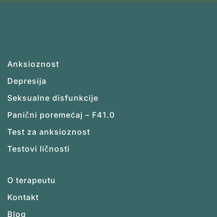
Anksioznost
Depresija
Seksualne disfunkcije
Panični poremećaj – F41.0
Test za anksioznost
Testovi ličnosti
O terapeutu
Kontakt
Blog