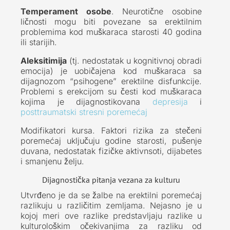
Temperament osobe
. Neurotične osobine
ličnosti mogu biti povezane sa erektilnim
problemima kod muškaraca starosti 40 godina
ili starijih.
Aleksitimija
(tj. nedostatak u kognitivnoj obradi
emocija) je uobičajena kod muškaraca sa
dijagnozom “psihogene” erektilne disfunkcije.
Problemi s erekcijom su česti kod muškaraca
kojima je dijagnostikovana
depresija
i
posttraumatski stresni poremećaj
Modifikatori kursa. Faktori rizika za stečeni
poremećaj uključuju godine starosti, pušenje
duvana, nedostatak fizičke aktivnsoti, dijabetes
i smanjenu želju.
Dijagnostička pitanja vezana za kulturu
Utvrđeno je da se žalbe na erektilni poremećaj
razlikuju u različitim zemljama. Nejasno je u
kojoj meri ove razlike predstavljaju razlike u
kulturološkim očekivanjima za razliku od