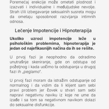
Poremećaj erekcije može ometati plodnost i
izazvati i individualne i međuljudske nevolje.
Strah i/ili izbegavanje seksualnih susreta mogu
da ometaju sposobnost razvijanja intimnih
odnosa.
Lečenje Impotencije i Hipnoterapija
Ukoliko uzroci impotencije leže u
psihološkim problemima, hipnoterapija je
jedan od najefikasnijih načina da ih se rešite.
U prvoj fazi je neophodno da odradimo
unutrašnje skeniranje, gde on odstupa od
poželjnog i kada uočimo ta odstupanja u drugoj
fazi ih „peglamo“.
U prvoj fazi moram da istražim odstupanje od
normalnog i da vidim da li klijent sam sebi
pravi problem jer čovek u stvari sam sebi
napravi negativnu naviku iz koje ne ume da
izađe i sa tom sa negativnom navikom dolazi
do seksualne disfunkcije.