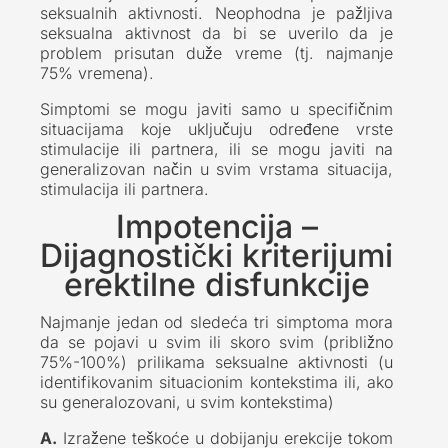
seksualnih aktivnosti. Neophodna je pažljiva
seksualna aktivnost da bi se uverilo da je
problem prisutan duže vreme (tj. najmanje
75% vremena).
Simptomi se mogu javiti samo u specifičnim
situacijama koje uključuju određene vrste
stimulacije ili partnera, ili se mogu javiti na
generalizovan način u svim vrstama situacija,
stimulacija ili partnera.
Impotencija –
Dijagnostički kriterijumi
erektilne disfunkcije
Najmanje jedan od sledeća tri simptoma mora
da se pojavi u svim ili skoro svim (približno
75%-100%) prilikama seksualne aktivnosti (u
identifikovanim situacionim kontekstima ili, ako
su generalozovani, u svim kontekstima)
A.
Izražene teškoće u dobijanju erekcije tokom