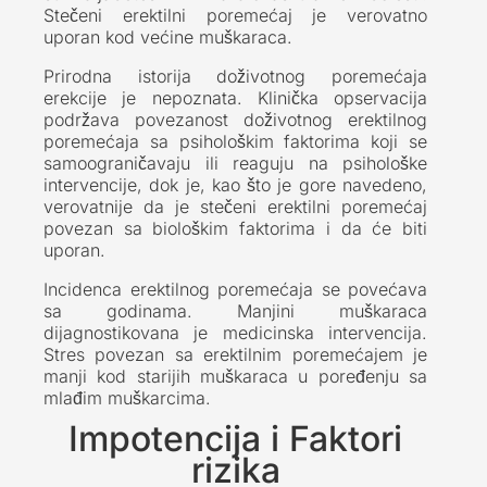
Stečeni erektilni poremećaj je verovatno
uporan kod većine muškaraca.
Prirodna istorija doživotnog poremećaja
erekcije je nepoznata. Klinička opservacija
podržava povezanost doživotnog erektilnog
poremećaja sa psihološkim faktorima koji se
samoograničavaju ili reaguju na psihološke
intervencije, dok je, kao što je gore navedeno,
verovatnije da je stečeni erektilni poremećaj
povezan sa biološkim faktorima i da će biti
uporan.
Incidenca erektilnog poremećaja se povećava
sa godinama. Manjini muškaraca
dijagnostikovana je medicinska intervencija.
Stres povezan sa erektilnim poremećajem je
manji kod starijih muškaraca u poređenju sa
mlađim muškarcima.
Impotencija i Faktori
rizika