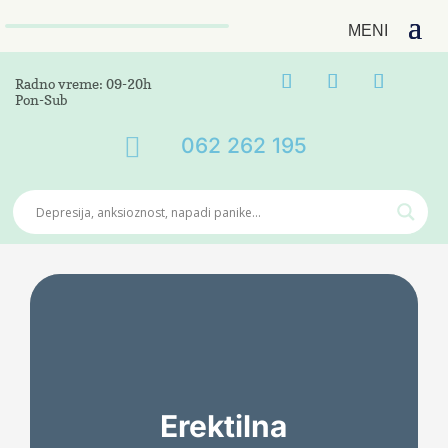
Radno vreme: 09-20h
Pon-Sub

062 262 195
Erektilna