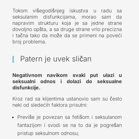
Tokom višegodišnjeg iskustva u radu sa
seksulanim disfunkcijama, morao sam da
napravim strukturu koja je sa jedne strane
dovoljno opšta, a sa druge strane vrlo precizna
i tačna tako da može da se primeni na poveći
broj problema.
Pat
ern je uvek sličan
Negativnom navikom svaki put ulazi u
seksualni odnos i dolazi do seksualne
disfunkcije.
Kroz rad sa klijentima ustanovio sam su često
neki od sledećih faktora prisutni:
Previše je povezan sa fetišom i seksulanom
fantazijom i svodi se na to da je pogrešan
pristup seksulnom odnosu;