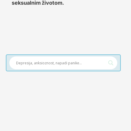
seksualnim životom.
PsihoBata
Šta je VITI (Vekslerov Individualni Test
Inteligencije)? Uvod VITI (Vekslerov Individualni
Test Inteligencije) je psihološki test dizajniran
da...