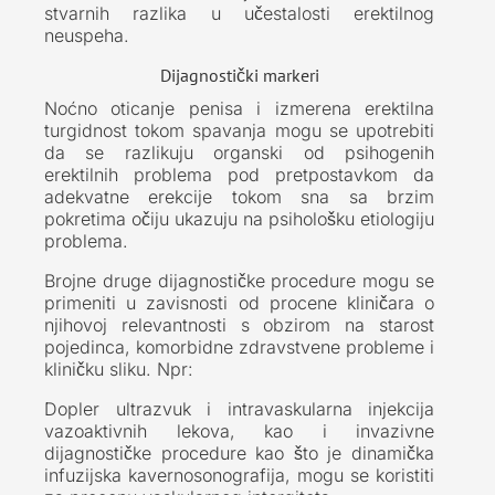
stvarnih razlika u učestalosti erektilnog
neuspeha.
Dijagnostički markeri
Noćno oticanje penisa i izmerena erektilna
turgidnost tokom spavanja mogu se upotrebiti
da se razlikuju organski od psihogenih
erektilnih problema pod pretpostavkom da
adekvatne erekcije tokom sna sa brzim
pokretima očiju ukazuju na psihološku etiologiju
problema.
Brojne druge dijagnostičke procedure mogu se
primeniti u zavisnosti od procene kliničara o
njihovoj relevantnosti s obzirom na starost
pojedinca, komorbidne zdravstvene probleme i
kliničku sliku. Npr:
Dopler ultrazvuk i intravaskularna injekcija
vazoaktivnih lekova, kao i invazivne
dijagnostičke procedure kao što je dinamička
infuzijska kavernosonografija, mogu se koristiti