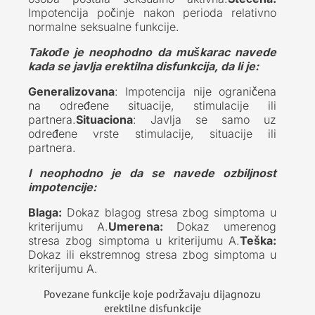
Impotencija počinje nakon perioda relativno
normalne seksualne funkcije.
Takođe je neophodno da muškarac navede
kada se javlja erektilna disfunkcija, da li je:
Generalizovana
: Impotencija nije ograničena
na određene situacije, stimulacije ili
partnera.
Situaciona
: Javlja se samo uz
određene vrste stimulacije, situacije ili
partnera.
I neophodno je da se navede ozbiljnost
impotencije:
Blaga:
Dokaz blagog stresa zbog simptoma u
kriterijumu A.
Umerena:
Dokaz umerenog
stresa zbog simptoma u kriterijumu A.
Teška:
Dokaz ili ekstremnog stresa zbog simptoma u
kriterijumu A.
Povezane funkcije koje podržavaju dijagnozu
erektilne disfunkcije