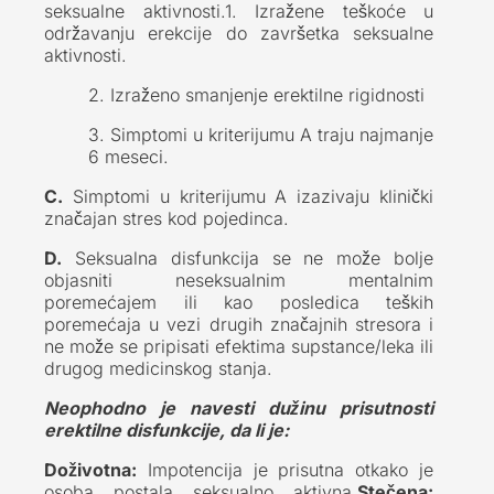
seksualne aktivnosti.1. Izražene teškoće u
održavanju erekcije do završetka seksualne
aktivnosti.
2. Izraženo smanjenje erektilne rigidnosti
3. Simptomi u kriterijumu A traju najmanje
6 meseci.
C.
Simptomi u kriterijumu A izazivaju klinički
značajan stres kod pojedinca.
D.
Seksualna disfunkcija se ne može bolje
objasniti neseksualnim mentalnim
poremećajem ili kao posledica teških
poremećaja u vezi drugih značajnih stresora i
ne može se pripisati efektima supstance/leka ili
drugog medicinskog stanja.
Neophodno je navesti dužinu prisutnosti
erektilne disfunkcije, da li je:
Doživotna:
Impotencija je prisutna otkako je
osoba postala seksualno aktivna.
Stečena: