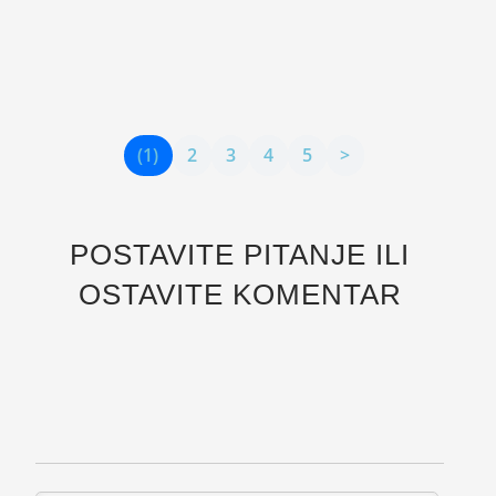
kao snažan, bezrazložan strah na otvorenim
prostorima, javnim mestima, u prevoznim
sredstvima,...
(1)
2
3
4
5
>
POSTAVITE PITANJE ILI
OSTAVITE KOMENTAR