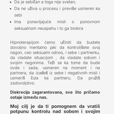
Da je sebičan a toga nije svetan;
Da ne uživa u procesu i previše usmeren ka
sebi
Ima ponavljajuće misli o ponovnom
seksualnom neuspehu i to ga blokira
Hipnoterapijom ćemo učiniti da budete
dovoljno mentalno jaki da kontrolišete svoj
nagon, ceo seksualni odnos, i sebe i partnerku,
da vladate situacijom , da vladate sobom i
svojim nagonima. Teži se ka tome da bude
ovde i sada, usmeren na moment i na
partnera, da izađeš iz sebe i negativnih misli i
usmeriš čula ka partneru. Da pružiš
zadovoljstvo.
Diskrecija zagarantovana, sve što pričamo
ostaje između nas.
Moj cilj je da ti pomognem da vratiš
potpunu kontrolu nad sobom i svojim