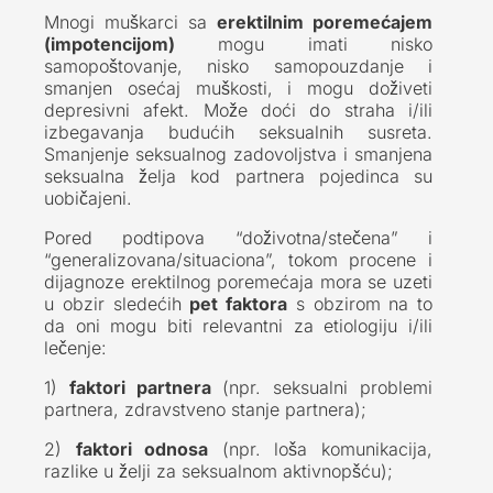
Mnogi muškarci sa
erektilnim poremećajem
(impotencijom)
mogu imati nisko
samopoštovanje, nisko samopouzdanje i
smanjen osećaj muškosti, i mogu doživeti
depresivni afekt. Može doći do straha i/ili
izbegavanja budućih seksualnih susreta.
Smanjenje seksualnog zadovoljstva i smanjena
seksualna želja kod partnera pojedinca su
uobičajeni.
Pored podtipova “doživotna/stečena” i
“generalizovana/situaciona”, tokom procene i
dijagnoze erektilnog poremećaja mora se uzeti
u obzir sledećih
pet faktora
s obzirom na to
da oni mogu biti relevantni za etiologiju i/ili
lečenje:
1)
faktori partnera
(npr. seksualni problemi
partnera, zdravstveno stanje partnera);
2)
faktori odnosa
(npr. loša komunikacija,
razlike u želji za seksualnom aktivnopšću);