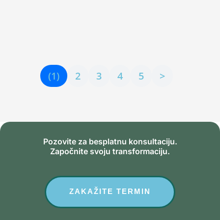
izbegavanje dovoljno su snažni da ometaju
svakodnevnu rutinu, posao ili odnose i da uzrokuju
značajnu duševnu patnju. Ono što...
(1)
2
3
4
5
>
Pozovite za besplatnu konsultaciju.
Započnite svoju transformaciju.
ZAKAŽITE TERMIN