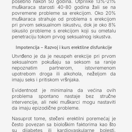
posebno nakon 50 godina. Otprilike 13%-21%
muškaraca starosti 40-80 godina žali se na
povremene probleme sa erekcijom. Oko 20%
muškaraca strahuje od problema s erekcijom
pri prvom seksualnom iskustvu, dok je oko 8%
iskusilo probleme s erekcijom koji su ometalu
penetraciju tokom prvog seksualnog iskustva.
Impotencija – Razvoj i kurs erektilne disfunkcije
Utvrđeno je da je neuspeh erekcije pri prvom
seksualnom pokušaju sa seksom sa ranije
nepoznatim partnerom, istovremenom
upotrebom droga ili alkohola, neželjom da
imaju seks i pritiskom vršnjaka.
Evidentnost je minimalna da većina ovih
problema spontano nastaje bez stručne
intervencije, ali neki muškarci mogu nastaviti
da imaju epizodične probleme.
Nasuprot tome, stečeni erektilni poremećaj je
često povezan sa biološkim faktorima kao što
su dijabetes ili kardiovaskularne bolesti.