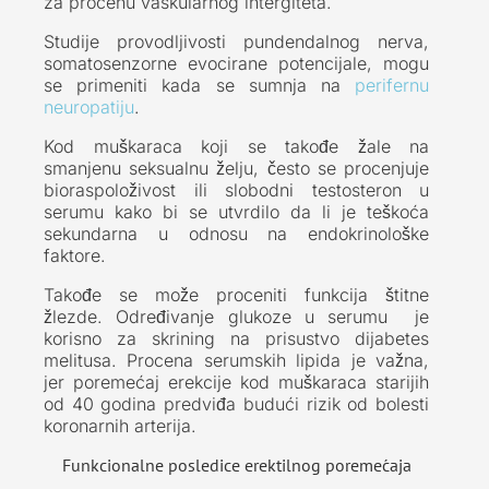
za procenu vaskularnog intergiteta.
Studije provodljivosti pundendalnog nerva,
somatosenzorne evocirane potencijale, mogu
se primeniti kada se sumnja na
perifernu
neuropatiju
.
Kod muškaraca koji se takođe žale na
smanjenu seksualnu želju, često se procenjuje
bioraspoloživost ili slobodni testosteron u
serumu kako bi se utvrdilo da li je teškoća
sekundarna u odnosu na endokrinološke
faktore.
Takođe se može proceniti funkcija štitne
žlezde. Određivanje glukoze u serumu je
korisno za skrining na prisustvo dijabetes
melitusa. Procena serumskih lipida je važna,
jer poremećaj erekcije kod muškaraca starijih
od 40 godina predviđa budući rizik od bolesti
koronarnih arterija.
Funkcionalne posledice erektilnog poremećaja